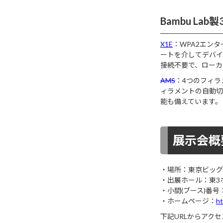
Bambu La
X1E
：WPA2エン
ートを介してデバイ
接続不要で、ローカ
AMS
：4つのフィ
ィラメントの自動切
能も備えています。
展示会概
・場所：東京ビッグサイ
・出展ホール：東3
・小間(ブース)番号： 
・ホームページ：
ht
下記URLからアク