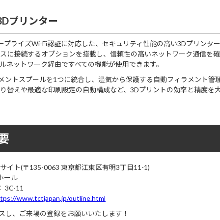
b製3Dプリンター
タープライズWi-Fi認証に対応した、セキュリティ性能の高い3Dプリンタ
スに接続するオプションを搭載し、信頼性の高いネットワーク通信を確
ルネットワーク経由ですべての機能が使用できます。
ラメントスプールを1つに統合し、湿気から保護する自動フィラメント管
り替えや最適な印刷設定の自動構成など、3Dプリントの効率と精度を
要
ト(〒135-0063 東京都江東区有明3丁目11-1)
ホール
3C-11
tps://www.tctjapan.jp/outline.html
セスし、ご来場の登録をお願いいたします！